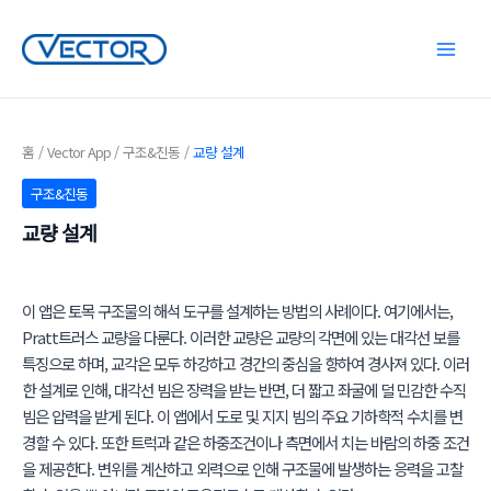
콘
텐
Main
츠
로
Menu
건
너
홈
Vector App
구조&진동
교량 설계
뛰
구조&진동
기
교량 설계
이 앱은 토목 구조물의 해석 도구를 설계하는 방법의 사례이다. 여기에서는,
Pratt트러스 교량을 다룬다. 이러한 교량은 교량의 각면에 있는 대각선 보를
특징으로 하며, 교각은 모두 하강하고 경간의 중심을 향하여 경사져 있다. 이러
한 설계로 인해, 대각선 빔은 장력을 받는 반면, 더 짧고 좌굴에 덜 민감한 수직
빔은 압력을 받게 된다. 이 앱에서 도로 및 지지 빔의 주요 기하학적 수치를 변
경할 수 있다. 또한 트럭과 같은 하중조건이나 측면에서 치는 바람의 하중 조건
을 제공한다. 변위를 계산하고 외력으로 인해 구조물에 발생하는 응력을 고찰