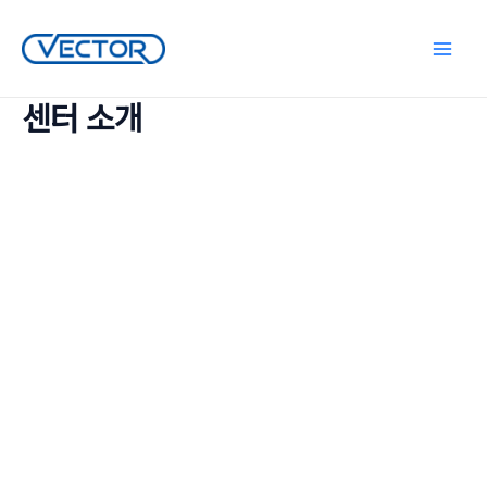
콘
텐
Main
츠
로
센터 소개
Menu
건
너
뛰
기