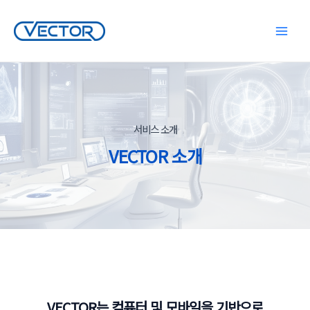
콘
텐
Main
츠
로
Menu
건
너
뛰
기
서비스 소개
VECTOR 소개
VECTOR는 컴퓨터 및 모바일을 기반으로